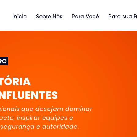
Início
Sobre Nós
Para Você
Para sua 
IRO
TÓRIA
INFLUENTES
ssionais que desejam dominar
to, inspirar equipes e
 segurança e autoridade.