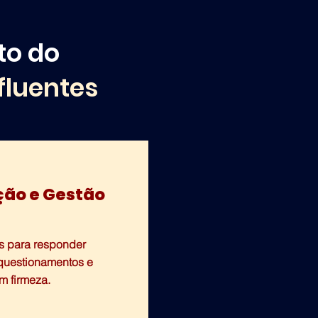
to do
fluentes
ão e Gestão
s para responder
 questionamentos e
m firmeza.