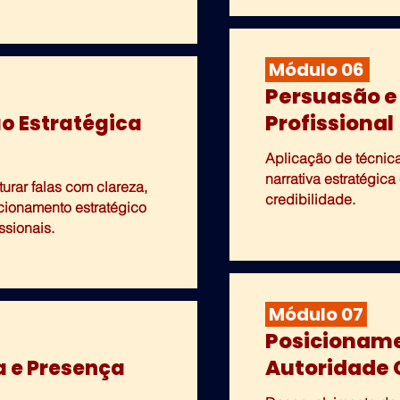
Módulo 06
Persuasão e 
Profissional
o Estratégica
Aplicação de técnicas
narrativa estratégica
urar falas com clareza,
credibilidade.
ecionamento estratégico
ssionais.
Módulo 07
Posicioname
Autoridade
a e Presença