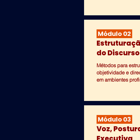
Módulo 02
Estruturaçã
do Discurso
Métodos para estrut
objetividade e dir
em ambientes profi
Módulo 03
Voz, Postur
Executiva