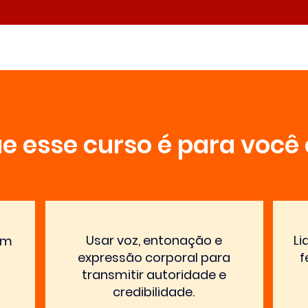
e esse curso é para você 
Usar voz, entonação e
Li
om
expressão corporal para
f
transmitir autoridade e
credibilidade.