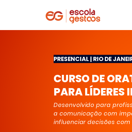
PRESENCIAL | RIO DE JANE
CURSO DE ORA
PARA LÍDERES 
Desenvolvido para profi
a comunicação com impac
influenciar decisões com