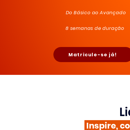
Do Básico ao Avançado
8 semanas de duração
Matricule-se já!
L
Inspire, c