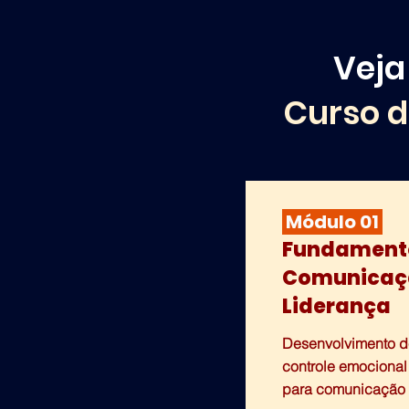
Veja
Curso d
Módulo 01
Fundament
Comunicaç
Liderança
Desenvolvimento d
controle emocional 
para comunicação s