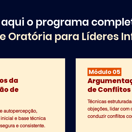
 aqui o programa comple
e Oratória para Líderes In
Módulo 05
os da
Argumentaç
de Conflitos
ão de
Técnicas estruturada
objeções, lidar com
e autopercepção,
conduzir conflitos co
inicial e base técnica
egura e consistente.