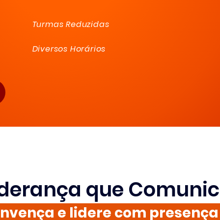
Turmas Reduzidas
Diversos Horários
iderança que Comunic
onvença e lidere com presença