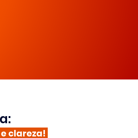
a:
 e clareza!