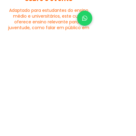
Adaptado para estudantes do ensino
médio e universitários, este curso
oferece ensino relevante para a
juventude, como falar em público em
contexto acadêmico, apresentações
de trabalhos e debates.
Compartilhe este evento
© 2026 - Escola Gestoos -
Todos os direitos
reservados.